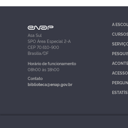
A ESCO
CURSO
Asa Sul
SPO Área Especial 2-A
SERVIÇ
CEP 70.610-900
Brasília/DF
PESQUI
ACONT
Horário de funcionamento
08h00 às 18h00
ACESSO
Contato
PERGUN
biblioteca@enap.gov.br
ESTATÍS