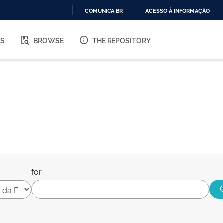
COMUNICA BR
ACESSO À INFORMAÇÃO
IR
PARA
ES
BROWSE
THE REPOSITORY
O
CONTEÚDO
for