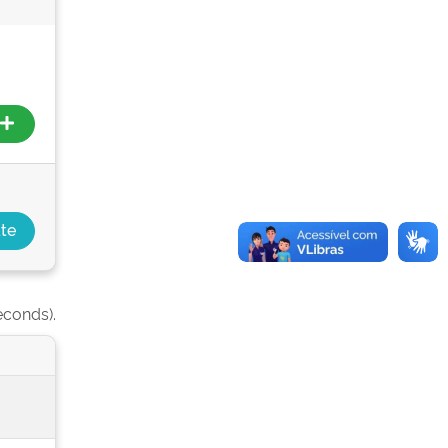
econds).