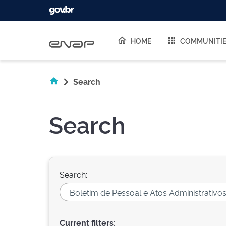
Skip navigation
HOME
COMMUNITI
Search
Search
Search:
Current filters: