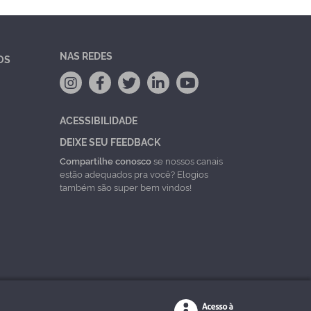
NAS REDES
OS
ACESSIBILIDADE
DEIXE SEU FEEDBACK
Compartilhe conosco
se nossos canais
estão adequados pra você? Elogios
também são super bem vindos!