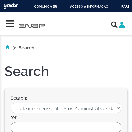
COMUNICA BR
ACESSO À INFORMAÇÃO
PARTI
Skip navigation
IR
PARA
O
CONTEÚDO
Search
Search
Search:
for