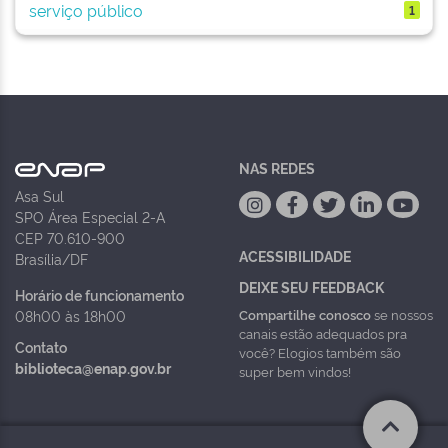
serviço público
1
NAS REDES
Asa Sul
SPO Área Especial 2-A
CEP 70.610-900
ACESSIBILIDADE
Brasília/DF
DEIXE SEU FEEDBACK
Horário de funcionamento
Compartilhe conosco
se nossos
08h00 às 18h00
canais estão adequados pra
Contato
você? Elogios também são
biblioteca@enap.gov.br
super bem vindos!