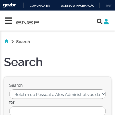
COMUNICA BR
ACESSO À INFORMAÇÃO
PARTI
Skip navigation
IR
PARA
O
CONTEÚDO
Search
Search
Search:
for