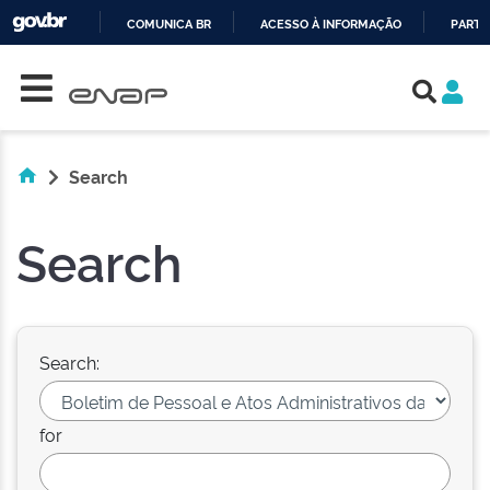
COMUNICA BR
ACESSO À INFORMAÇÃO
PARTI
Skip navigation
IR
PARA
O
CONTEÚDO
Search
Search
Search:
for