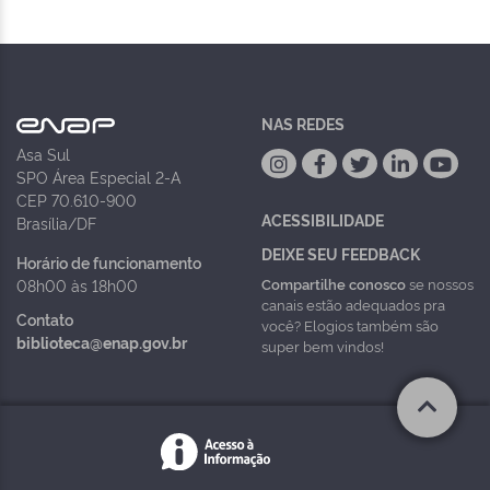
NAS REDES
Asa Sul
SPO Área Especial 2-A
CEP 70.610-900
ACESSIBILIDADE
Brasília/DF
DEIXE SEU FEEDBACK
Horário de funcionamento
Compartilhe conosco
se nossos
08h00 às 18h00
canais estão adequados pra
Contato
você? Elogios também são
biblioteca@enap.gov.br
super bem vindos!