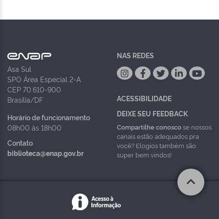
NAS REDES
Asa Sul
SPO Área Especial 2-A
CEP 70.610-900
ACESSIBILIDADE
Brasília/DF
DEIXE SEU FEEDBACK
Horário de funcionamento
Compartilhe conosco
se nossos
08h00 às 18h00
canais estão adequados pra
Contato
você? Elogios também são
biblioteca@enap.gov.br
super bem vindos!