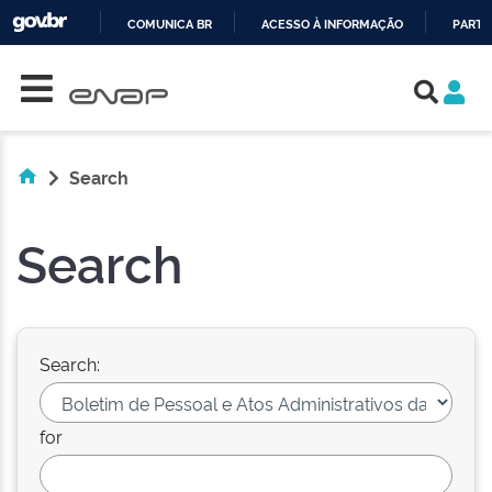
COMUNICA BR
ACESSO À INFORMAÇÃO
PARTI
Skip navigation
IR
PARA
O
CONTEÚDO
Search
Search
Search:
for