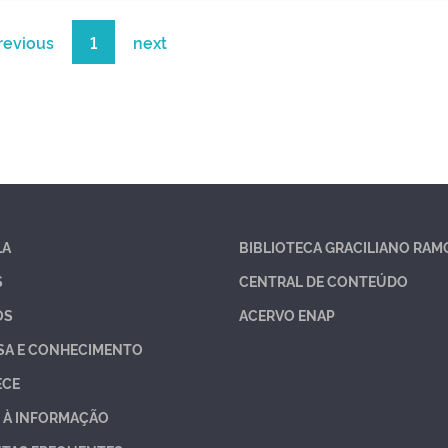
revious
1
next
LA
BIBLIOTECA GRACILIANO RAM
S
CENTRAL DE CONTEÚDO
OS
ACERVO ENAP
SA E CONHECIMENTO
ECE
 À INFORMAÇÃO