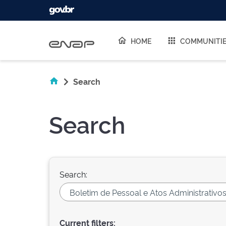
Skip navigation
HOME
COMMUNITI
Search
Search
Search:
Current filters: