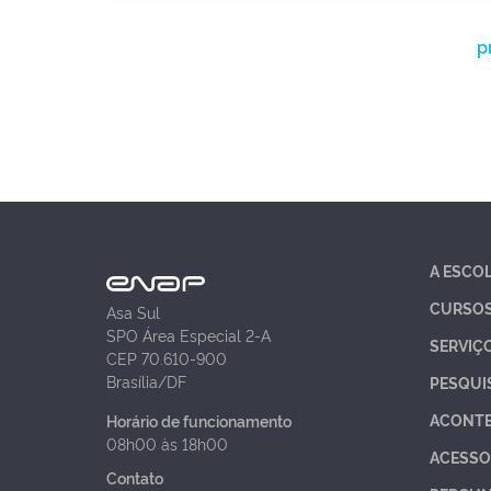
p
A ESCO
CURSO
Asa Sul
SPO Área Especial 2-A
SERVIÇ
CEP 70.610-900
Brasília/DF
PESQUI
ACONT
Horário de funcionamento
08h00 às 18h00
ACESSO
Contato