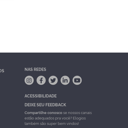
NAS REDES
OS
ACESSIBILIDADE
DEIXE SEU FEEDBACK
Compartilhe conosco
se nossos canais
estão adequados pra você? Elogios
também são super bem vindos!