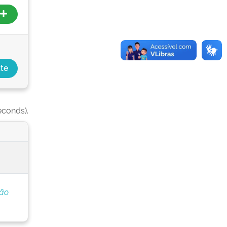
econds).
ção