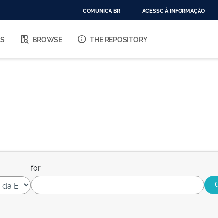
COMUNICA BR
ACESSO À INFORMAÇÃO
IR
PARA
ES
BROWSE
THE REPOSITORY
O
CONTEÚDO
for