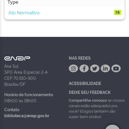
Type
Ato Normativo
78
NAS REDES
Asa Sul
SPO Área Especial 2-A
CEP 70.610-900
ACESSIBILIDADE
Brasília/DF
DEIXE SEU FEEDBACK
Horário de funcionamento
Compartilhe conosco
se nossos
08h00 às 18h00
canais estão adequados pra
Contato
você? Elogios também são
biblioteca@enap.gov.br
super bem vindos!