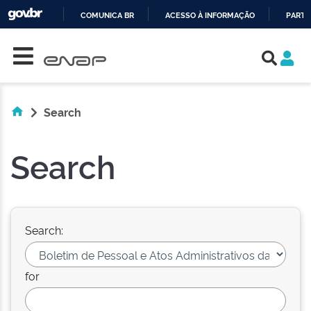
COMUNICA BR
ACESSO À INFORMAÇÃO
PARTI
Skip navigation
IR
PARA
O
CONTEÚDO
Search
Search
Search:
for