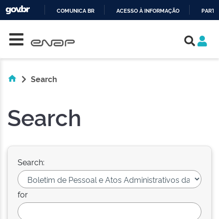
COMUNICA BR
ACESSO À INFORMAÇÃO
PARTI
Skip navigation
IR
PARA
O
CONTEÚDO
Search
Search
Search:
for