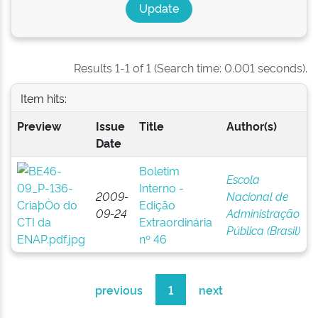
Results 1-1 of 1 (Search time: 0.001 seconds).
Item hits:
Preview
Issue
Title
Author(s)
Date
Boletim
Escola
Interno -
2009-
Nacional de
Edição
09-24
Administração
Extraordinária
Pública (Brasil)
nº 46
previous
1
next