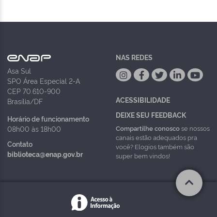
NAS REDES
Asa Sul
SPO Área Especial 2-A
CEP 70.610-900
ACESSIBILIDADE
Brasília/DF
DEIXE SEU FEEDBACK
Horário de funcionamento
Compartilhe conosco
se nossos
08h00 às 18h00
canais estão adequados pra
Contato
você? Elogios também são
biblioteca@enap.gov.br
super bem vindos!