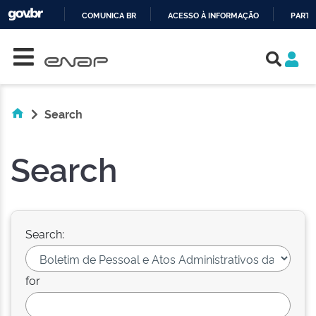
COMUNICA BR
ACESSO À INFORMAÇÃO
PARTI
Skip navigation
IR
PARA
O
CONTEÚDO
Search
Search
Search:
for