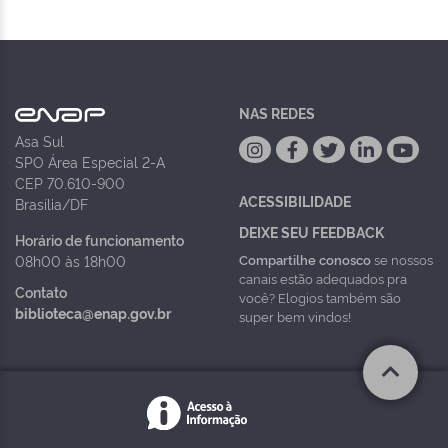
NAS REDES
Asa Sul
SPO Área Especial 2-A
CEP 70.610-900
ACESSIBILIDADE
Brasília/DF
DEIXE SEU FEEDBACK
Horário de funcionamento
Compartilhe conosco
se nossos
08h00 às 18h00
canais estão adequados pra
Contato
você? Elogios também são
biblioteca@enap.gov.br
super bem vindos!