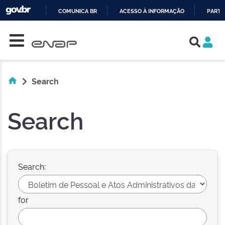
COMUNICA BR
ACESSO À INFORMAÇÃO
PARTI
Skip navigation
IR
PARA
O
CONTEÚDO
Search
Search
Search:
for