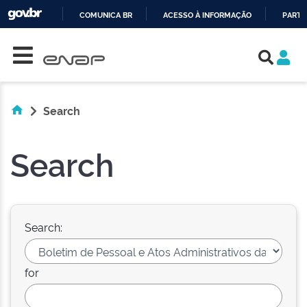
COMUNICA BR
ACESSO À INFORMAÇÃO
PARTI
Skip navigation
IR
PARA
O
CONTEÚDO
Search
Search
Search:
for