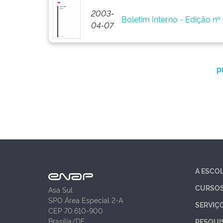
2003-
Boletim Interno - Edição nº
04-07
p
A ESCO
CURSO
Asa Sul
SPO Área Especial 2-A
SERVIÇ
CEP 70.610-900
Brasília/DF
PESQUI