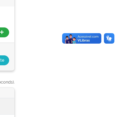
econds).