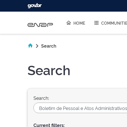
Skip navigation
HOME
COMMUNITI
Search
Search
Search:
Current filters: