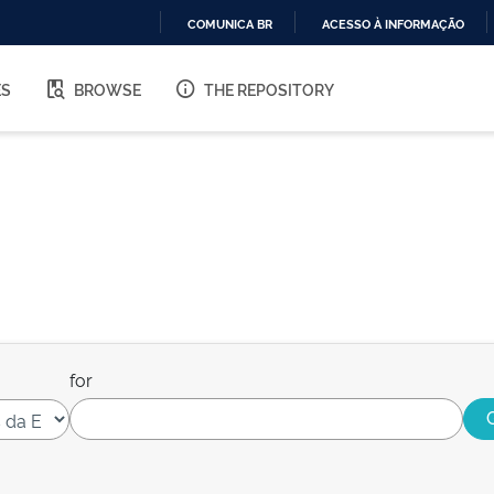
COMUNICA BR
ACESSO À INFORMAÇÃO
IR
PARA
ES
BROWSE
THE REPOSITORY
O
CONTEÚDO
for