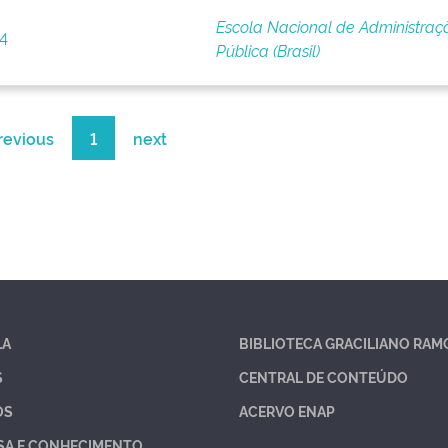
Escola Nacional de Administraç
 4
Pública (Brasil)
revious
1
next
LA
BIBLIOTECA GRACILIANO RAM
S
CENTRAL DE CONTEÚDO
OS
ACERVO ENAP
SA E CONHECIMENTO