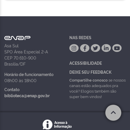
NAS REDES
Asa Sul
SPO Área Especial 2-A
CEP 70.610-900
ACESSIBILIDADE
Brasília/DF
DEIXE SEU FEEDBACK
Horário de funcionamento
Compartilhe conosco
se nossos
08h00 às 18h00
canais estão adequados pra
Contato
você? Elogios também são
biblioteca@enap.gov.br
super bem vindos!