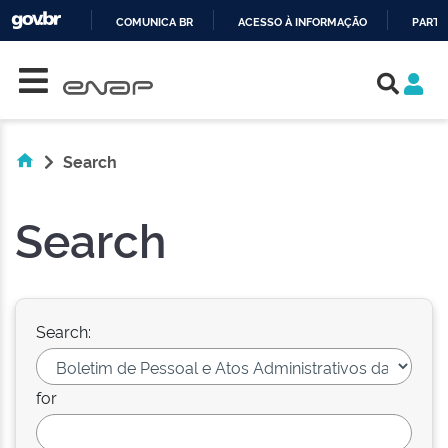
COMUNICA BR
ACESSO À INFORMAÇÃO
PARTI
Skip navigation
IR
PARA
O
CONTEÚDO
Search
Search
Search:
for