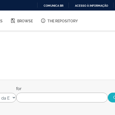
COMUNICA BR
ACESSO À INFORMAÇÃO
IR
PARA
ES
BROWSE
THE REPOSITORY
O
CONTEÚDO
for