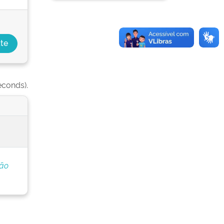
econds).
ção