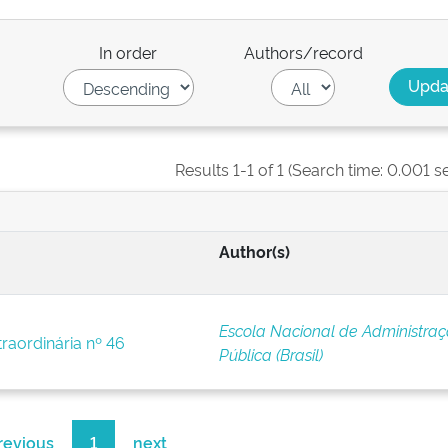
In order
Authors/record
Results 1-1 of 1 (Search time: 0.001 s
Author(s)
Escola Nacional de Administra
traordinária nº 46
Pública (Brasil)
revious
1
next