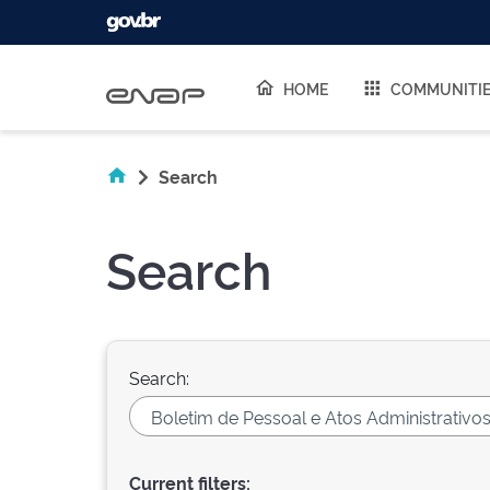
Skip navigation
HOME
COMMUNITI
Search
Search
Search:
Current filters: