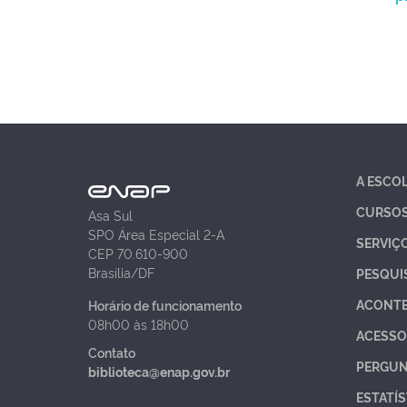
A ESCO
CURSO
Asa Sul
SPO Área Especial 2-A
SERVIÇ
CEP 70.610-900
Brasília/DF
PESQUI
ACONT
Horário de funcionamento
08h00 às 18h00
ACESSO
Contato
PERGUN
biblioteca@enap.gov.br
ESTATÍS