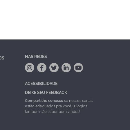
NAS REDES
OS
ACESSIBILIDADE
DEIXE SEU FEEDBACK
Compartilhe conosco
se nossos canais
estão adequados pra você? Elogios
também são super bem vindos!