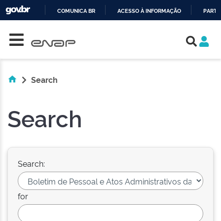
COMUNICA BR
ACESSO À INFORMAÇÃO
PARTI
Skip navigation
IR
PARA
O
CONTEÚDO
Search
Search
Search:
for