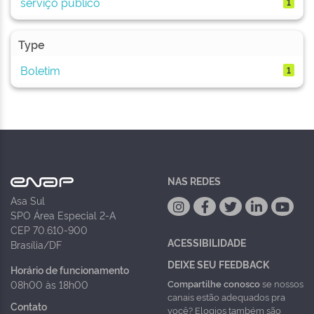
serviço público
1
Type
Boletim
1
NAS REDES
Asa Sul
SPO Área Especial 2-A
CEP 70.610-900
ACESSIBILIDADE
Brasília/DF
DEIXE SEU FEEDBACK
Horário de funcionamento
Compartilhe conosco
se nossos
08h00 às 18h00
canais estão adequados pra
Contato
você? Elogios também são