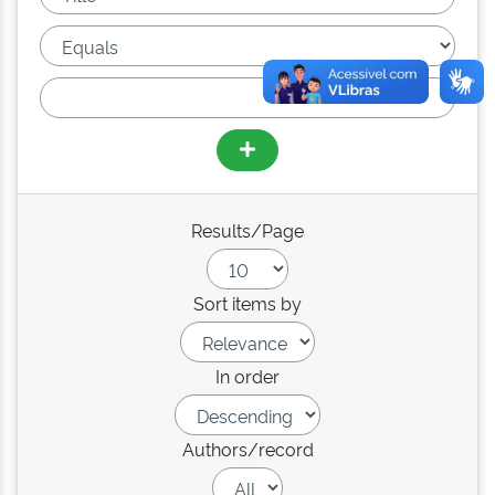
Results/Page
Sort items by
In order
Authors/record