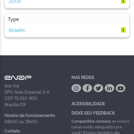
2009
1
Type
Boletim
1
NAS REDES
Asa Sul
SPO Área Especial 2-A
CEP 70.610-900
ACESSIBILIDADE
Brasília/DF
DEIXE SEU FEEDBACK
Horário de funcionamento
Compartilhe conosco
se nossos
08h00 às 18h00
canais estão adequados pra
Contato
você? Elogios também são