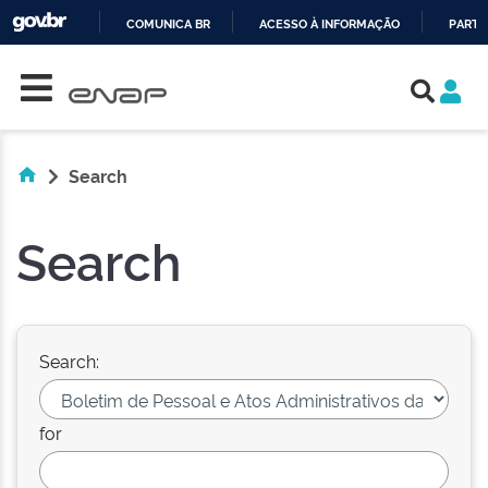
COMUNICA BR
ACESSO À INFORMAÇÃO
PARTI
Skip navigation
IR
PARA
O
CONTEÚDO
Search
Search
Search:
for