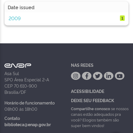
Date issued
2009
1
NAS REDES
Asa Sul
SPO Área Especial 2-A
CEP 70.610-900
ACESSIBILIDADE
Brasília/DF
DEIXE SEU FEEDBACK
Horário de funcionamento
Compartilhe conosco
se nossos
08h00 às 18h00
canais estão adequados pra
Contato
você? Elogios também são
biblioteca@enap.gov.br
super bem vindos!