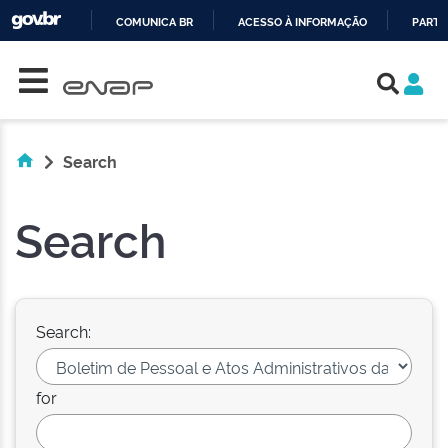
COMUNICA BR
ACESSO À INFORMAÇÃO
PARTI
Skip navigation
IR
PARA
O
CONTEÚDO
Search
Search
Search:
for