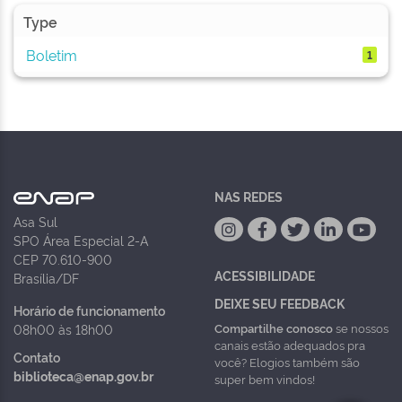
Type
Boletim
1
NAS REDES
Asa Sul
SPO Área Especial 2-A
CEP 70.610-900
ACESSIBILIDADE
Brasília/DF
DEIXE SEU FEEDBACK
Horário de funcionamento
Compartilhe conosco
se nossos
08h00 às 18h00
canais estão adequados pra
Contato
você? Elogios também são
biblioteca@enap.gov.br
super bem vindos!