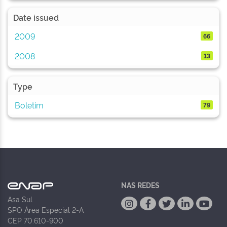
Date issued
2009
66
2008
13
Type
Boletim
79
NAS REDES
Asa Sul
SPO Área Especial 2-A
CEP 70.610-900