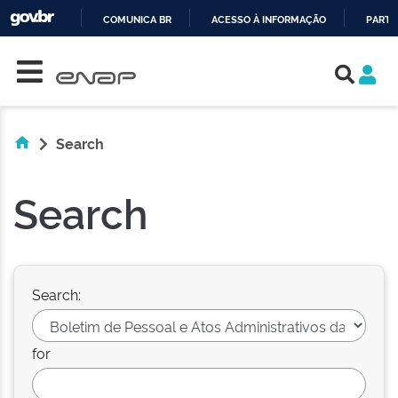
COMUNICA BR
ACESSO À INFORMAÇÃO
PARTI
Skip navigation
IR
PARA
O
CONTEÚDO
Search
Search
Search:
for