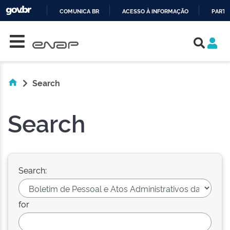
COMUNICA BR
ACESSO À INFORMAÇÃO
PARTI
Skip navigation
IR
PARA
O
CONTEÚDO
Search
Search
Search:
for