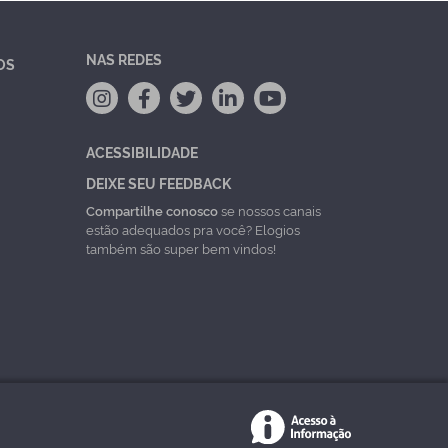
NAS REDES
OS
ACESSIBILIDADE
DEIXE SEU FEEDBACK
Compartilhe conosco
se nossos canais
estão adequados pra você? Elogios
também são super bem vindos!