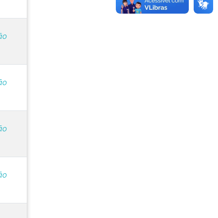
ão
ão
ão
ão