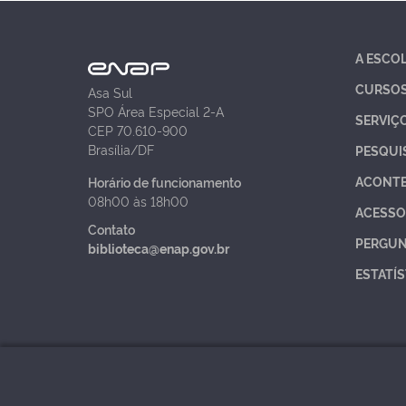
A ESCO
CURSO
Asa Sul
SPO Área Especial 2-A
SERVIÇ
CEP 70.610-900
Brasília/DF
PESQUI
ACONT
Horário de funcionamento
08h00 às 18h00
ACESSO
Contato
PERGUN
biblioteca@enap.gov.br
ESTATÍS