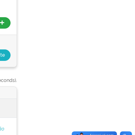
econds).
ão