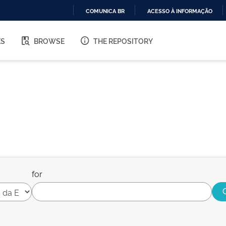
COMUNICA BR
ACESSO À INFORMAÇÃO
IR
PARA
ES
BROWSE
THE REPOSITORY
O
CONTEÚDO
for