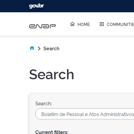
Skip navigation
HOME
COMMUNITI
Search
Search
Search:
Current filters: