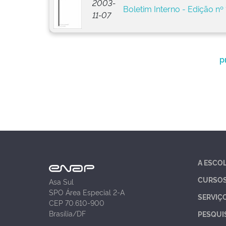
2003-
Boletim Interno - Edição nº 
11-07
p
A ESCO
CURSO
Asa Sul
SPO Área Especial 2-A
SERVIÇ
CEP 70.610-900
Brasília/DF
PESQUI