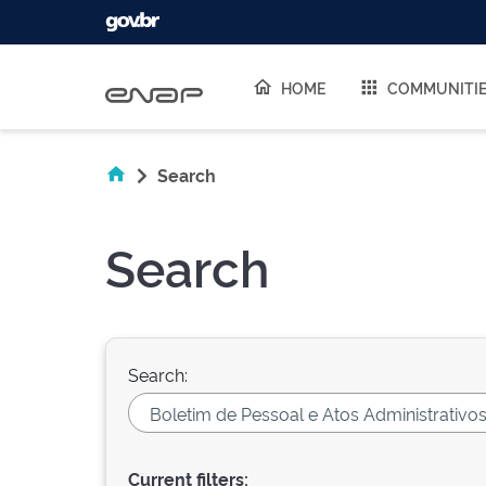
Skip navigation
HOME
COMMUNITI
Search
Search
Search:
Current filters: