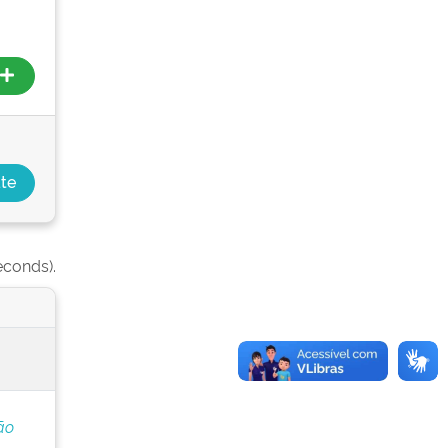
econds).
ão