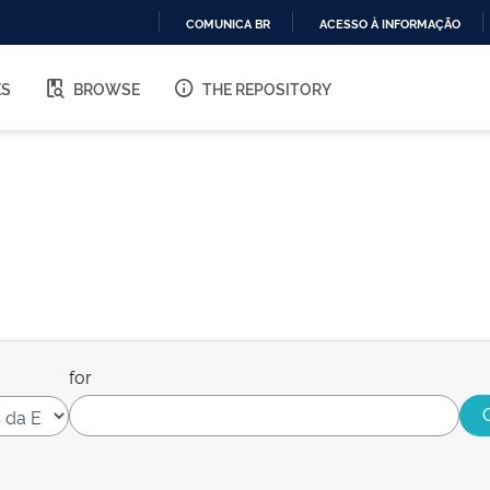
COMUNICA BR
ACESSO À INFORMAÇÃO
IR
PARA
ES
BROWSE
THE REPOSITORY
O
CONTEÚDO
for