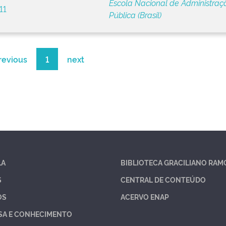
Escola Nacional de Administraç
11
Pública (Brasil)
revious
1
next
LA
BIBLIOTECA GRACILIANO RAM
S
CENTRAL DE CONTEÚDO
OS
ACERVO ENAP
SA E CONHECIMENTO