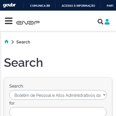
COMUNICA BR
ACESSO À INFORMAÇÃO
PARTI
Skip navigation
IR
PARA
O
CONTEÚDO
Search
Search
Search:
for