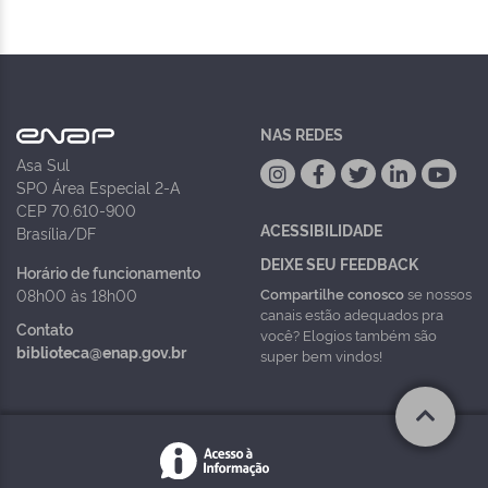
NAS REDES
Asa Sul
SPO Área Especial 2-A
CEP 70.610-900
ACESSIBILIDADE
Brasília/DF
DEIXE SEU FEEDBACK
Horário de funcionamento
Compartilhe conosco
se nossos
08h00 às 18h00
canais estão adequados pra
Contato
você? Elogios também são
biblioteca@enap.gov.br
super bem vindos!