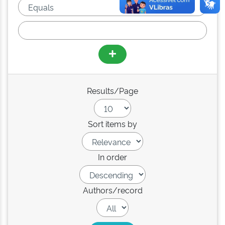
Results/Page
Sort items by
In order
Authors/record