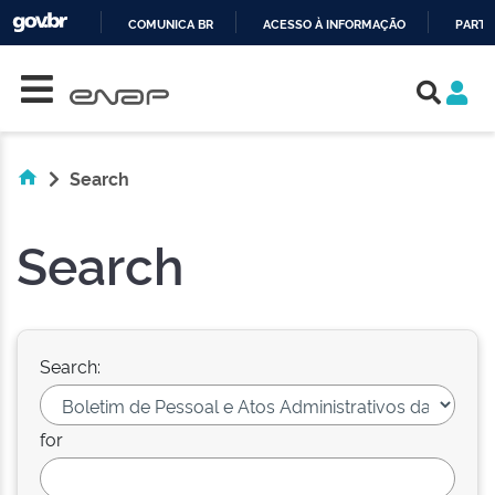
COMUNICA BR
ACESSO À INFORMAÇÃO
PARTI
Skip navigation
IR
PARA
O
CONTEÚDO
Search
Search
Search:
for