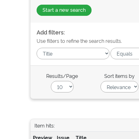
Start a new search
Add filters:
Use filters to refine the search results.
Results/Page
Sort items by
Item hits:
Preview
Issue
Title