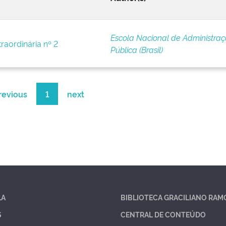
Escola Nacional de Administra
raordinária nº 2
Pública (Brasil)
revious
1
next
LA
BIBLIOTECA GRACILIANO RAM
S
CENTRAL DE CONTEÚDO