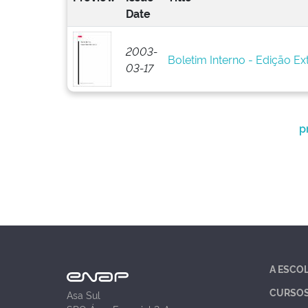
Date
2003-
Boletim Interno - Edição Ext
03-17
p
A ESCO
CURSO
Asa Sul