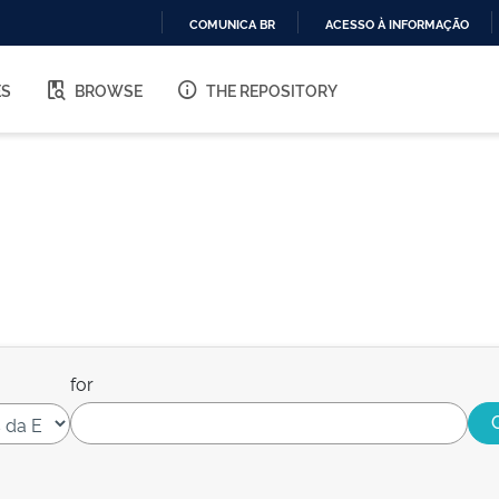
COMUNICA BR
ACESSO À INFORMAÇÃO
IR
PARA
ES
BROWSE
THE REPOSITORY
O
CONTEÚDO
for