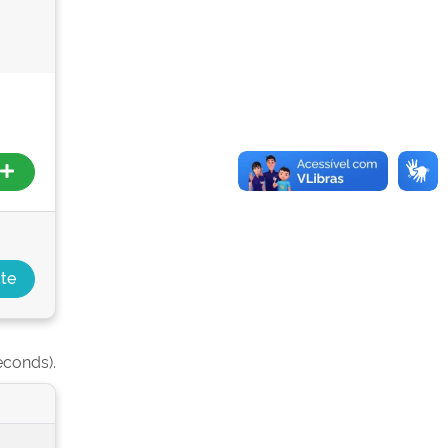
econds).