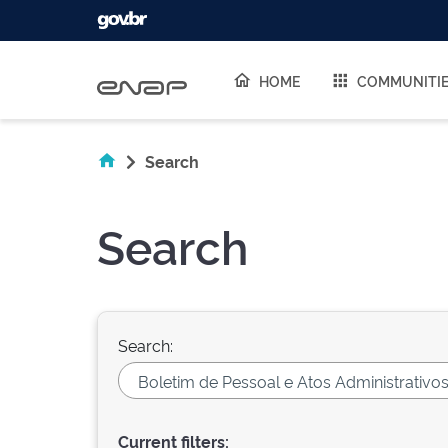
Skip navigation
HOME
COMMUNITI
Search
Search
Search:
Current filters: