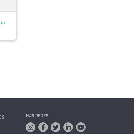
ção
NAS REDES
OS