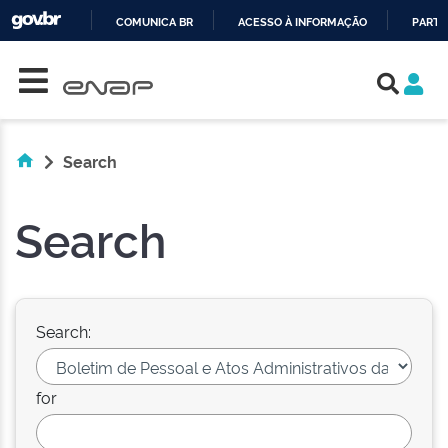
COMUNICA BR
ACESSO À INFORMAÇÃO
PARTI
Skip navigation
IR
PARA
O
CONTEÚDO
Search
Search
Search:
for