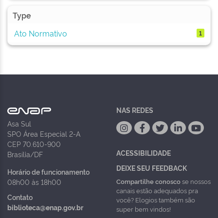
Type
Ato Normativo
1
NAS REDES
Asa Sul
SPO Área Especial 2-A
CEP 70.610-900
ACESSIBILIDADE
Brasília/DF
DEIXE SEU FEEDBACK
Horário de funcionamento
Compartilhe conosco
se nossos
08h00 às 18h00
canais estão adequados pra
Contato
você? Elogios também são
biblioteca@enap.gov.br
super bem vindos!