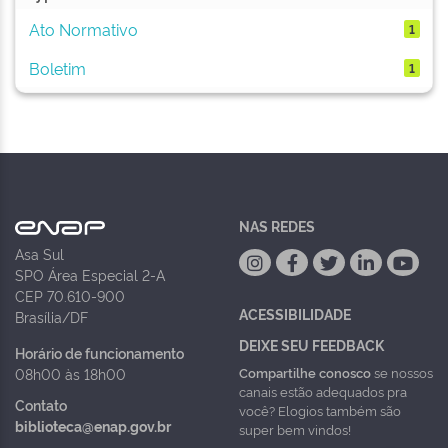
Ato Normativo
1
Boletim
1
NAS REDES
Asa Sul
SPO Área Especial 2-A
CEP 70.610-900
ACESSIBILIDADE
Brasília/DF
DEIXE SEU FEEDBACK
Horário de funcionamento
Compartilhe conosco
se nossos
08h00 às 18h00
canais estão adequados pra
Contato
você? Elogios também são
biblioteca@enap.gov.br
super bem vindos!