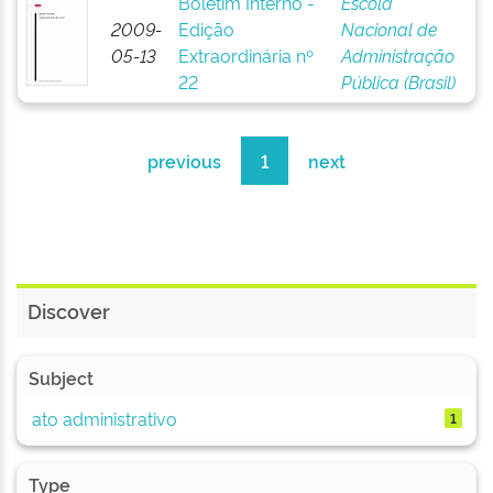
Boletim Interno -
Escola
2009-
Edição
Nacional de
05-13
Extraordinária nº
Administração
22
Pública (Brasil)
previous
1
next
Discover
Subject
ato administrativo
1
Type