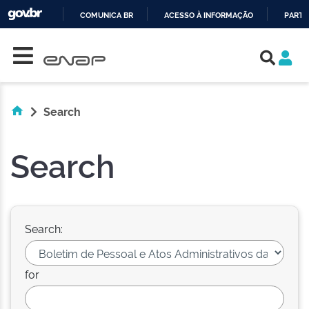
COMUNICA BR
ACESSO À INFORMAÇÃO
PARTI
Skip navigation
IR
PARA
O
CONTEÚDO
Search
Search
Search:
for