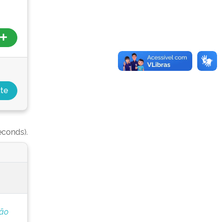
econds).
ção