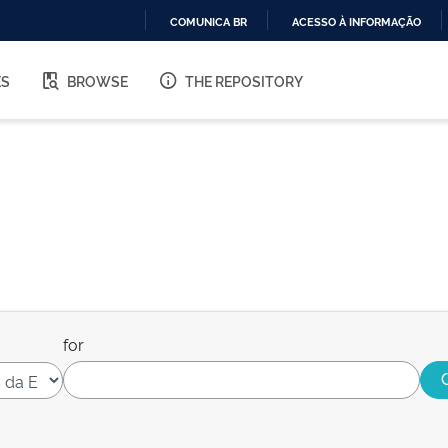
COMUNICA BR
ACESSO À INFORMAÇÃO
IR
PARA
ES
BROWSE
THE REPOSITORY
O
CONTEÚDO
for