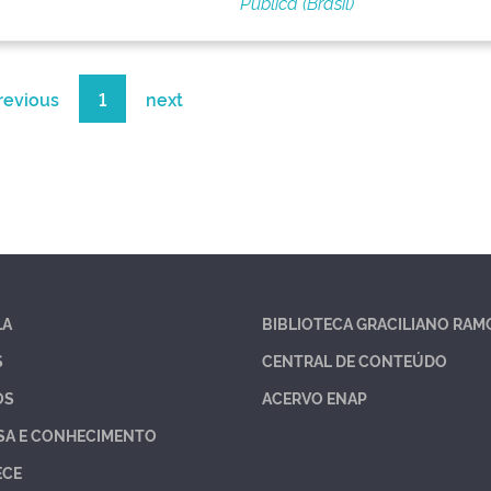
Pública (Brasil)
revious
1
next
LA
BIBLIOTECA GRACILIANO RAM
S
CENTRAL DE CONTEÚDO
OS
ACERVO ENAP
SA E CONHECIMENTO
ECE