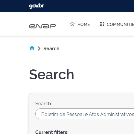
Skip navigation
HOME
COMMUNITI
Search
Search
Search:
Current filters: