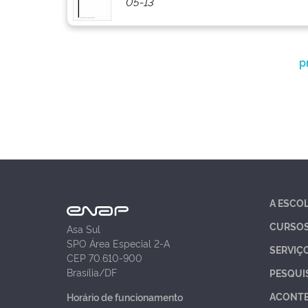
05-13
p
A ESCO
CURSO
Asa Sul
SPO Área Especial 2-A
SERVIÇ
CEP 70.610-900
Brasília/DF
PESQUI
ACONT
Horário de funcionamento