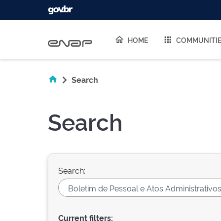
Skip navigation
HOME
COMMUNITI
Search
Search
Search:
Current filters: