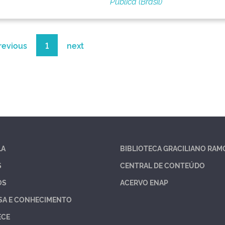
Pública (Brasil)
revious
1
next
LA
BIBLIOTECA GRACILIANO RAM
S
CENTRAL DE CONTEÚDO
OS
ACERVO ENAP
SA E CONHECIMENTO
ECE