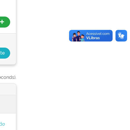
econds).
ção