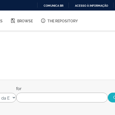
COMUNICA BR
ACESSO À INFORMAÇÃO
IR
PARA
ES
BROWSE
THE REPOSITORY
O
CONTEÚDO
for