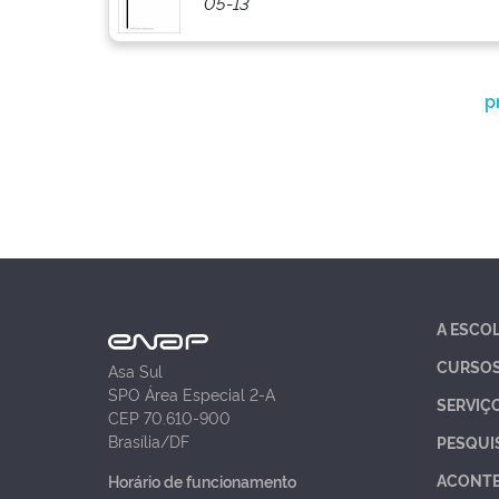
05-13
p
A ESCO
CURSO
Asa Sul
SPO Área Especial 2-A
SERVIÇ
CEP 70.610-900
Brasília/DF
PESQUI
ACONT
Horário de funcionamento