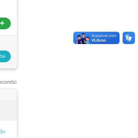
econds).
ção