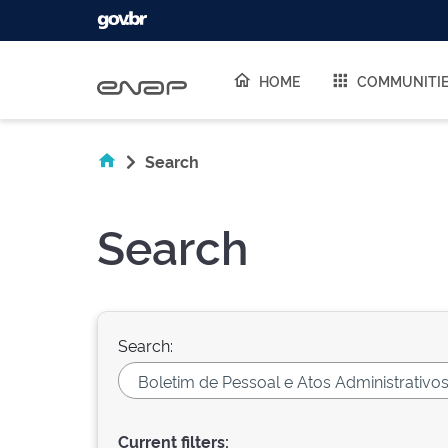
Skip navigation
HOME
COMMUNITI
Search
Search
Search:
Current filters: