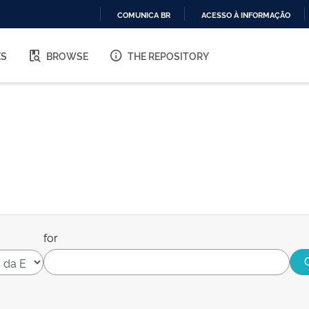
COMUNICA BR
ACESSO À INFORMAÇÃO
IR
PARA
ES
BROWSE
THE REPOSITORY
O
CONTEÚDO
for