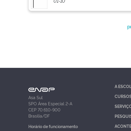
01-10
p
A ESCO
CURSO
Asa Sul
SPO Área Especial 2-A
SERVIÇ
CEP 70.610-900
Brasília/DF
PESQUI
ACONT
Horário de funcionamento