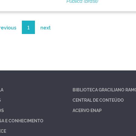
Pública (Brasil)
revious
1
next
LA
BIBLIOTECA GRACILIANO RAM
S
CENTRAL DE CONTEÚDO
OS
ACERVO ENAP
SA E CONHECIMENTO
ECE