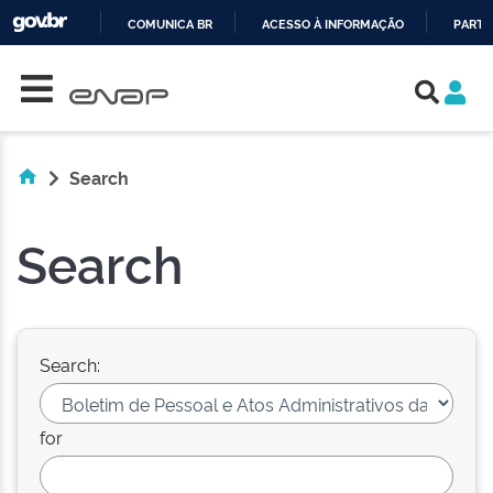
COMUNICA BR
ACESSO À INFORMAÇÃO
PARTI
Skip navigation
IR
PARA
O
CONTEÚDO
Search
Search
Search:
for