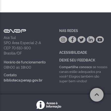
NAS REDES
Asa Sul
SPO Área Especial 2-A
CEP 70.610-900
ACESSIBILIDADE
Brasília/DF
DEIXE SEU FEEDBACK
Horário de funcionamento
Compartilhe conosco
se nossos
08h00 às 18h00
canais estão adequados pra
Contato
você? Elogios também são
biblioteca@enap.gov.br
super bem vindos!