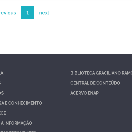
revious
1
next
LA
BIBLIOTECA GRACILIANO RAM
S
CENTRAL DE CONTEÚDO
OS
ACERVO ENAP
SA E CONHECIMENTO
ECE
 À INFORMAÇÃO