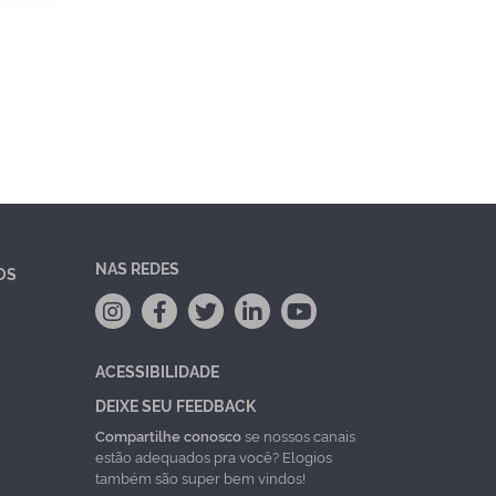
NAS REDES
OS
ACESSIBILIDADE
DEIXE SEU FEEDBACK
Compartilhe conosco
se nossos canais
estão adequados pra você? Elogios
também são super bem vindos!