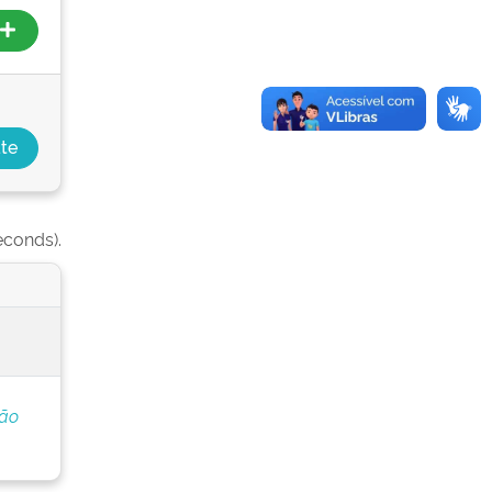
econds).
ção