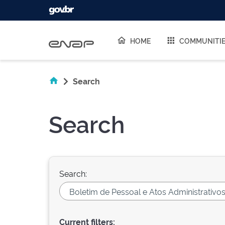
Skip navigation
HOME
COMMUNITI
Search
Search
Search:
Current filters: