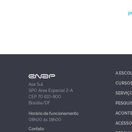
p
A ESCO
CURSO
Asa Sul
SPO Área Especial 2-A
SERVIÇ
CEP 70.610-900
Brasília/DF
PESQUI
ACONT
Horário de funcionamento
08h00 às 18h00
ACESSO
Contato