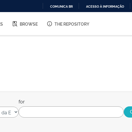
COMUNICA BR
ACESSO À INFORMAÇÃO
IR
PARA
ES
BROWSE
THE REPOSITORY
O
CONTEÚDO
for