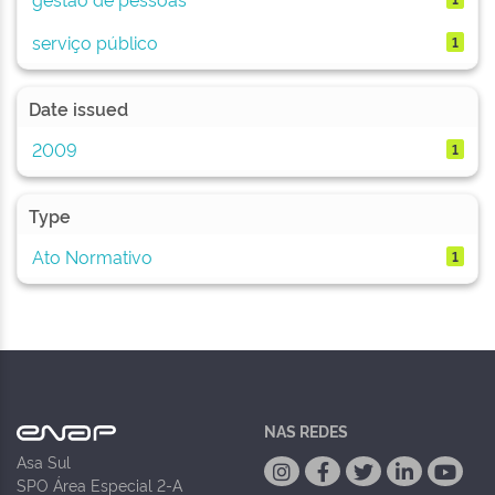
serviço público
1
Date issued
2009
1
Type
Ato Normativo
1
NAS REDES
Asa Sul
SPO Área Especial 2-A