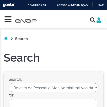
COMUNICA BR
ACESSO À INFORMAÇÃO
PARTI
Skip navigation
IR
PARA
O
CONTEÚDO
Search
Search
Search:
for