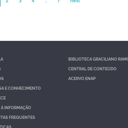
2
3
4
...
7
next
LA
BIBLIOTECA GRACILIANO RAM
S
CENTRAL DE CONTEÚDO
OS
ACERVO ENAP
SA E CONHECIMENTO
ECE
 À INFORMAÇÃO
TAS FREQUENTES
TICAS