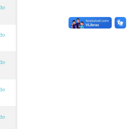
ção
ção
ção
ção
ção