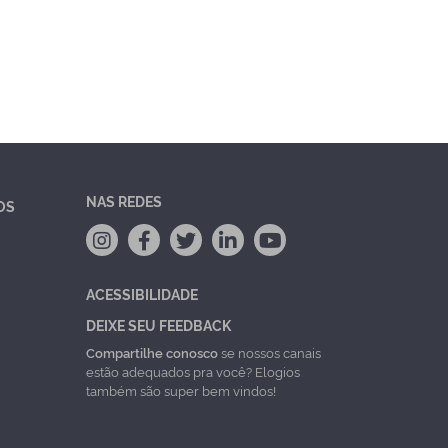
NAS REDES
OS
ACESSIBILIDADE
DEIXE SEU FEEDBACK
Compartilhe conosco
se nossos canais
estão adequados pra você? Elogios
também são super bem vindos!