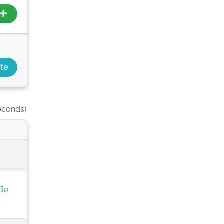
econds).
ção