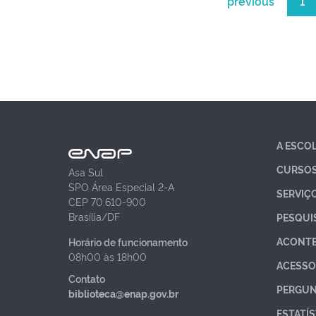
previous
1
A ESCO
CURSO
Asa Sul
SPO Área Especial 2-A
SERVIÇ
CEP 70.610-900
Brasília/DF
PESQUI
ACONT
Horário de funcionamento
08h00 às 18h00
ACESSO
Contato
PERGUN
biblioteca@enap.gov.br
ESTATÍS