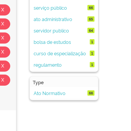
serviço público
66
ato administrativo
65
servidor publico
64
bolsa de estudos
1
curso de especialização
1
regulamento
1
Type
Ato Normativo
66