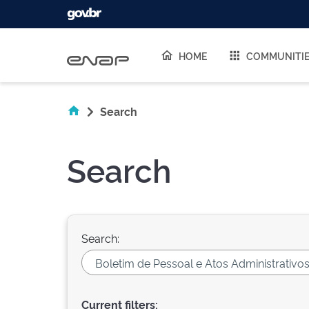
Skip navigation
HOME
COMMUNITI
Search
Search
Search:
Current filters: