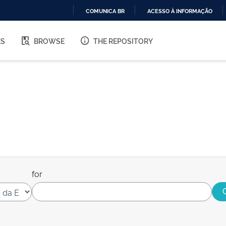
COMUNICA BR
ACESSO À INFORMAÇÃO
IR
PARA
ES
BROWSE
THE REPOSITORY
O
CONTEÚDO
for