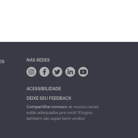
NAS REDES
OS
ACESSIBILIDADE
DEIXE SEU FEEDBACK
Compartilhe conosco
se nossos canais
estão adequados pra você? Elogios
também são super bem vindos!