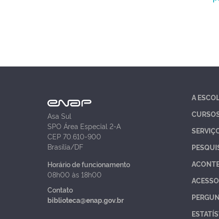
A ESCO
CURSO
Asa Sul
SPO Área Especial 2-A
SERVIÇ
CEP 70.610-900
Brasília/DF
PESQUI
ACONT
Horário de funcionamento
08h00 às 18h00
ACESSO
Contato
PERGUN
biblioteca@enap.gov.br
ESTATÍS