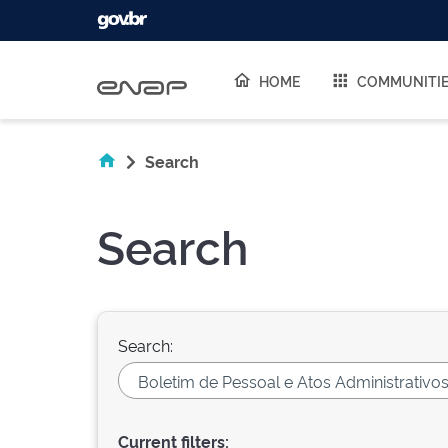
Skip navigation
HOME
COMMUNITI
Search
Search
Search:
Current filters: