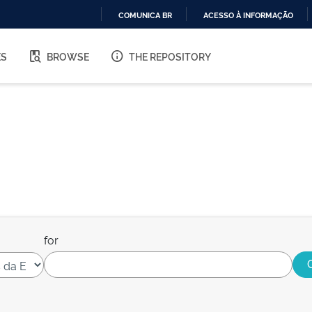
COMUNICA BR
ACESSO À INFORMAÇÃO
IR
PARA
ES
BROWSE
THE REPOSITORY
O
CONTEÚDO
for