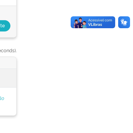
econds).
ão