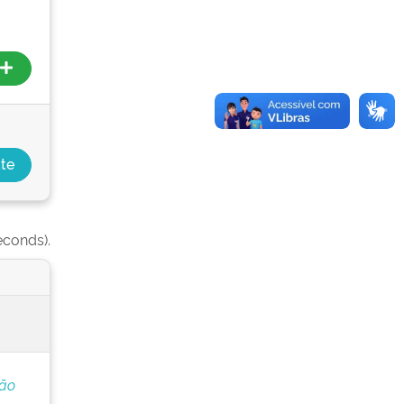
econds).
ção