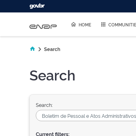
Skip navigation
HOME
COMMUNITI
Search
Search
Search:
Current filters: