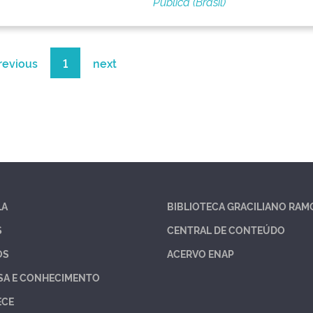
Pública (Brasil)
revious
1
next
LA
BIBLIOTECA GRACILIANO RAM
S
CENTRAL DE CONTEÚDO
OS
ACERVO ENAP
SA E CONHECIMENTO
ECE