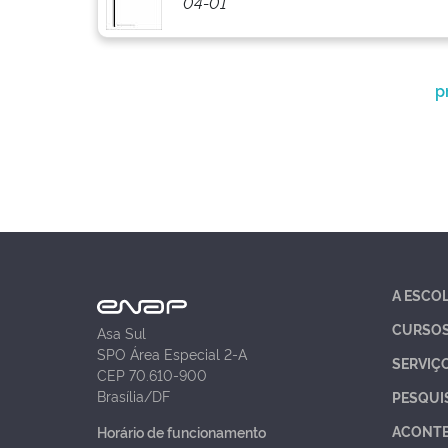
04-01
p
A ESCO
CURSO
Asa Sul
SPO Área Especial 2-A
SERVIÇ
CEP 70.610-900
Brasília/DF
PESQUI
ACONT
Horário de funcionamento