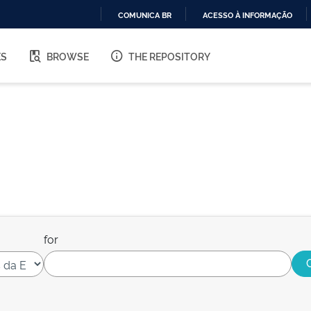
COMUNICA BR
ACESSO À INFORMAÇÃO
IR
PARA
ES
BROWSE
THE REPOSITORY
O
CONTEÚDO
for