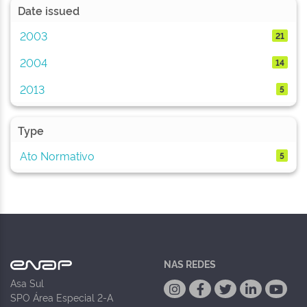
Date issued
2003
21
2004
14
2013
5
Type
Ato Normativo
5
NAS REDES
Asa Sul
SPO Área Especial 2-A