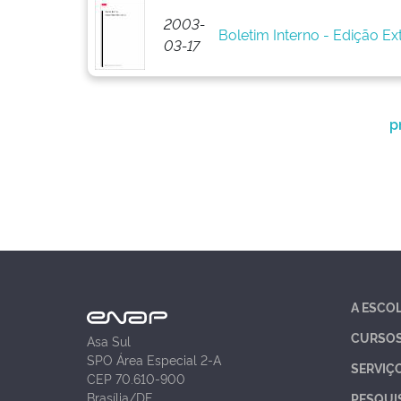
2003-
Boletim Interno - Edição Ext
03-17
p
A ESCO
CURSO
Asa Sul
SPO Área Especial 2-A
SERVIÇ
CEP 70.610-900
Brasília/DF
PESQUI