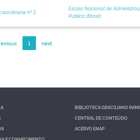
Escola Nacional de Administra
raordinária nº 2
Pública (Brasil)
revious
1
next
LA
BIBLIOTECA GRACILIANO RAM
S
CENTRAL DE CONTEÚDO
OS
ACERVO ENAP
SA E CONHECIMENTO