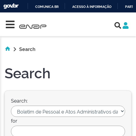
COMUNICA BR
ACESSO À INFORMAÇÃO
PARTI
Skip navigation
IR
PARA
O
CONTEÚDO
Search
Search
Search:
for