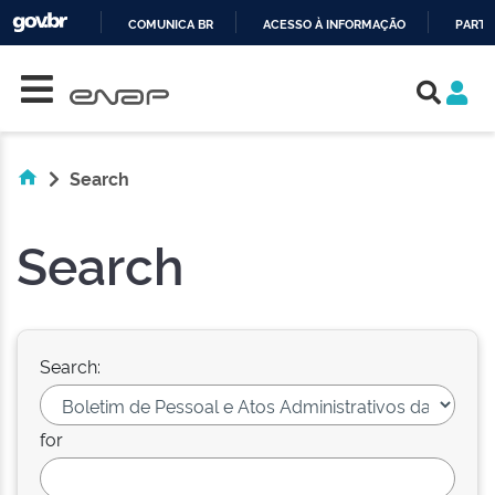
COMUNICA BR
ACESSO À INFORMAÇÃO
PARTI
Skip navigation
IR
PARA
O
CONTEÚDO
Search
Search
Search:
for