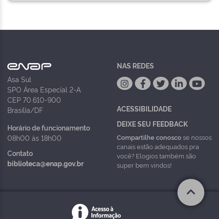
NAS REDES
Asa Sul
SPO Área Especial 2-A
CEP 70.610-900
ACESSIBILIDADE
Brasília/DF
DEIXE SEU FEEDBACK
Horário de funcionamento
Compartilhe conosco
se nossos
08h00 às 18h00
canais estão adequados pra
Contato
você? Elogios também são
biblioteca@enap.gov.br
super bem vindos!