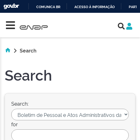
COMUNICA BR
ACESSO À INFORMAÇÃO
PARTI
Skip navigation
IR
PARA
O
CONTEÚDO
Search
Search
Search:
for