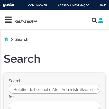
COMUNICA BR
ACESSO À INFORMAÇÃO
PARTI
Skip navigation
IR
PARA
O
CONTEÚDO
Search
Search
Search:
for