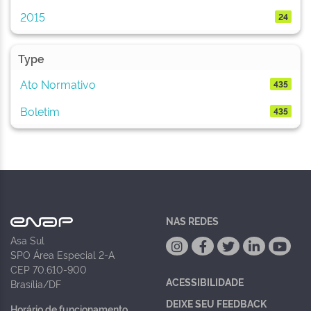
2015
24
Type
Ato Normativo
435
Boletim
435
NAS REDES
Asa Sul
SPO Área Especial 2-A
CEP 70.610-900
ACESSIBILIDADE
Brasília/DF
DEIXE SEU FEEDBACK
Horário de funcionamento