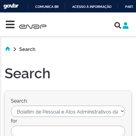
COMUNICA BR
ACESSO À INFORMAÇÃO
PARTI
Skip navigation
IR
PARA
O
CONTEÚDO
Search
Search
Search:
for