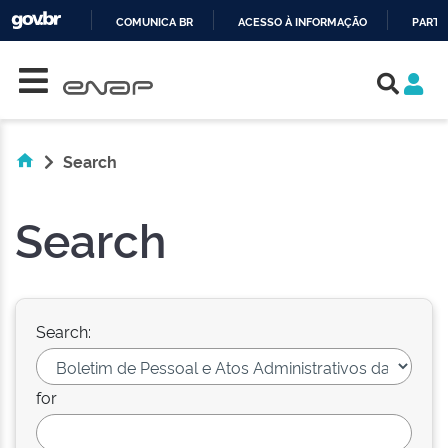
COMUNICA BR
ACESSO À INFORMAÇÃO
PARTI
Skip navigation
IR
PARA
O
CONTEÚDO
Search
Search
Search:
for