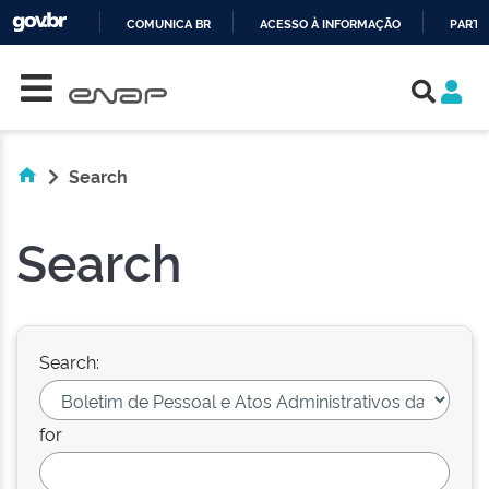
COMUNICA BR
ACESSO À INFORMAÇÃO
PARTI
Skip navigation
IR
PARA
O
CONTEÚDO
Search
Search
Search:
for