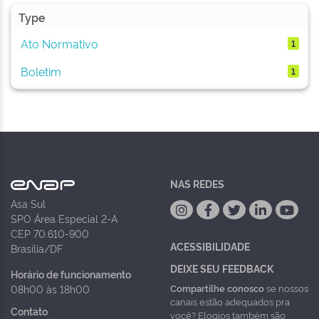
Type
Ato Normativo
1
Boletim
1
NAS REDES
Asa Sul
SPO Área Especial 2-A
CEP 70.610-900
ACESSIBILIDADE
Brasília/DF
DEIXE SEU FEEDBACK
Horário de funcionamento
Compartilhe conosco
se nossos
08h00 às 18h00
canais estão adequados pra
Contato
você? Elogios também são