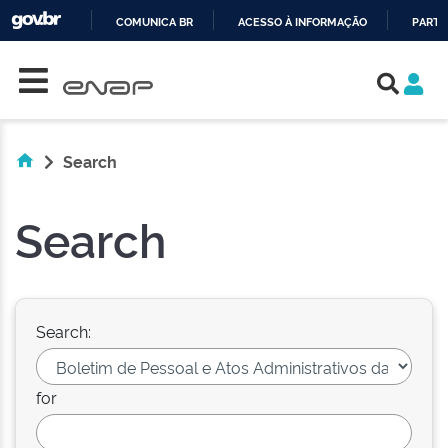
COMUNICA BR
ACESSO À INFORMAÇÃO
PARTI
Skip navigation
IR
PARA
O
CONTEÚDO
Search
Search
Search:
for