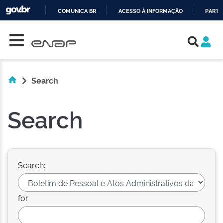
COMUNICA BR
ACESSO À INFORMAÇÃO
PARTI
Skip navigation
IR
PARA
O
CONTEÚDO
Search
Search
Search:
for