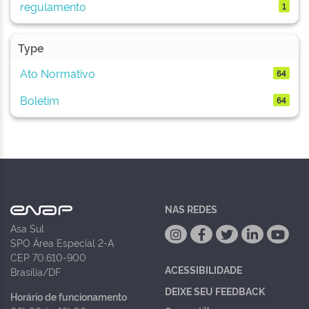
regulamento
1
Type
Ato Normativo
64
Boletim
64
NAS REDES
Asa Sul
SPO Área Especial 2-A
CEP 70.610-900
ACESSIBILIDADE
Brasília/DF
DEIXE SEU FEEDBACK
Horário de funcionamento