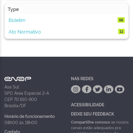
Type
Boletim
66
Ato Normativo
11
NAS REDES
Asa Sul
SPO Área Especial 2-A
CEP 70.610-900
ACESSIBILIDADE
Brasília/DF
DEIXE SEU FEEDBACK
Horário de funcionamento
Compartilhe conosco
se nossos
08h00 às 18h00
canais estão adequados pra
Contato
você? Elogios também são