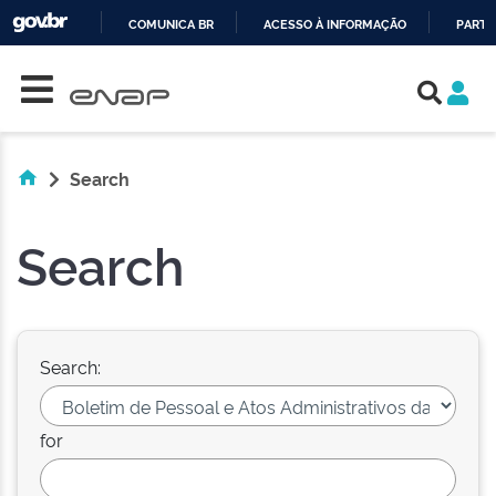
COMUNICA BR
ACESSO À INFORMAÇÃO
PARTI
Skip navigation
IR
PARA
O
CONTEÚDO
Search
Search
Search:
for